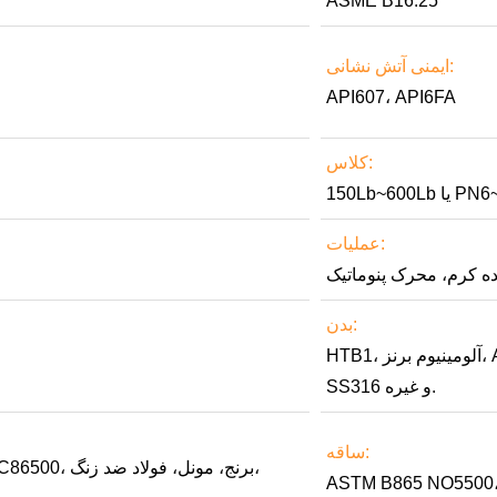
ASME B16.25
ایمنی آتش نشانی:
API607، API6FA
کلاس:
 PN6~PN100
عملیات:
ه کرم، محرک پنوماتیک
بدن:
HTB1، آلومینیوم برنز، ASME 1565 C86500، برنج، مونل، فولاد ضد زنگ، SS304،
SS316 و غیره.
ساقه:
ASTM B865 NO5500، 