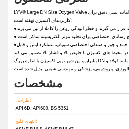
LYV® Large DN Size Oxygen Valve یک شیر مخصوص ایمنی است که برای ویژگی های محیط اکسیژن ساخته شده است. هسته اصلی طراحی آن در برآوردن الزامات ایمنی دقیق برای
کاربردهای اکسیژن نهفته است:
پیچ رسانای اختصاصی برای تخلیه موثر الکتریسیته ساکن است
●دریچه توپی برای خدمات اکسیژن به طور کلی از مواد با خاصیت ضد شعله و رسانایی ساخته شده است. همراه با طراحی ساختاری جمع و جور و صندلی اختصاصی سوپاپ، عملکرد ایمن و قابل
بنابراین، این شیر توپی اکسیژن با اندازه بزرگ DN صنعتی به یک انتخاب تجهیزات کلیدی برای حمل و نقل ایمن در شبکه های خط لوله اکسیژن با اندازه بزرگ و متوسط ​​در زمینه هایی مانند فولاد و
مشخصات
طراحی:
API 6D، API608، BS 5351
انتهای فلنج: