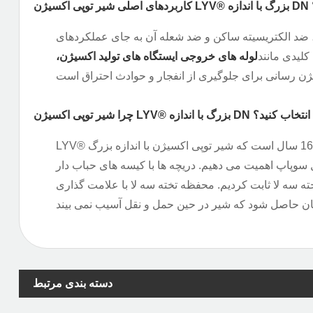
ت؟
ضد الکتریسیته ساکن و ضد شعله آن به جای عملکردهای
کلیدی مانند
لوله های خروجی ایستگاه های تولید اکسیژن،
توپی اکسیژن LYV®️ بزرگ با اندازه DN را انتخاب کنید؟
LYV®️ بیش از 16 سال است که شیر توپی اکسیژن با اندازه بزرگ DN را تولید می کند. این کارگاه 13000 متر مربع را پوشش می دهد و بیش از 50 دستگاه CNC پیشرفته را در اختیار دارد.
 سوپاپ اهمیت می دهیم. دریچه ها با کیسه های حباب دار
ته سه لا ثابت کردیم. محفظه تخته سه لا با علامت گذاری
دسته بندی مرتبط