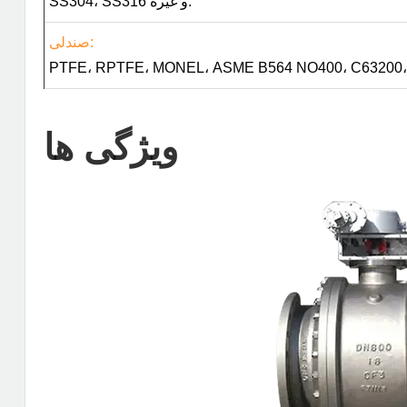
SS304، SS316 و غیره.
صندلی:
PTFE، RPTFE، MONEL، ASME B564 NO400، C63200، 
ویژگی ها