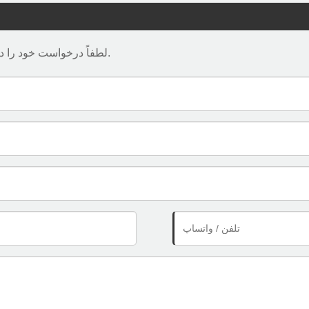
لطفاً درخواست خود را در فرم زیر ارائه دهید. ما ظرف 24 ساعت به شما پاسخ خواهیم داد.