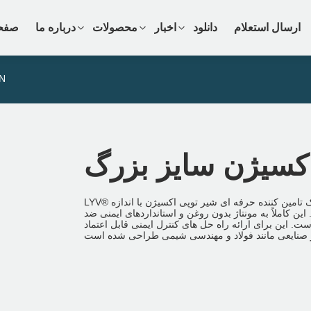
ارسال استعلام
دانلود
اخبار
محصولات
درباره ما
صفح
> شیر توپی
LYV® یک تامین کننده حرفه ای شیر توپی اکسیژن با اندازه DN بزرگ در چین است. این شیر توپی یک شیر مخصوص صنعتی است
املاً به مونتاژ بدون روغن و استانداردهای ایمنی ضد
ت. این برای ارائه راه حل های کنترل ایمنی قابل اعتماد