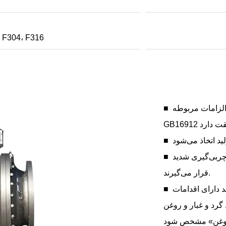
F304، F316
■ طراحی و ساخت شیر ​​توپی اکسیژن با الزامات مربوطه
■ همه قطعات قبل از نصب تحت عملیات چربی‌گیری شدید
قرار می‌گیرند.
■ قسمت در معرض دید میل سوپاپ باید دارای اقدامات
رد و غبار و روغن