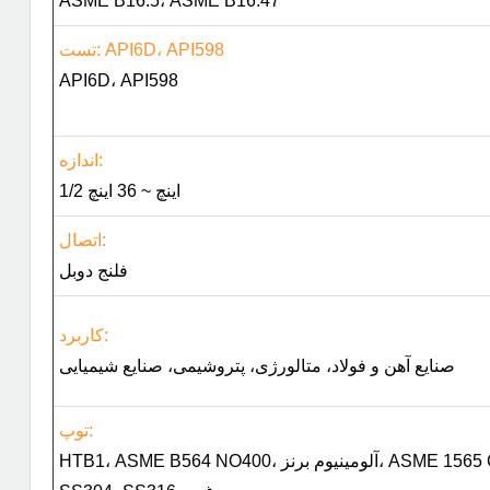
ASME B16.5، ASME B16.47
تست: API6D، API598
API6D، API598
اندازه:
1/2 اینچ ~ 36 اینچ
اتصال:
فلنج دوبل
کاربرد:
صنایع آهن و فولاد، متالورژی، پتروشیمی، صنایع شیمیایی
توپ:
HTB1، ASME B564 NO400، آلومینیوم برنز، ASME 1565 C86500، برنج، مونل، فولاد ضد زنگ،