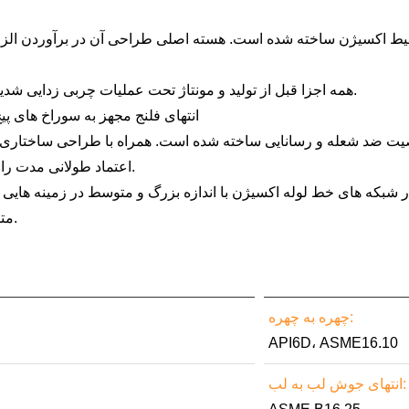
●همه اجزا قبل از تولید و مونتاژ تحت عملیات چربی زدایی شدید قرار می گیرند و خطر آلودگی روغن را کاملا از بین می برند.
● انتهای فلنج مجهز به سوراخ های 
اعتماد طولانی مدت را در محیط های اکسیژن با خلوص بالا و فشار بالا تضمین می کند.
متالورژی، پتروشیمی، پزشکی و مهندسی شیمی تبدیل شده است.
چهره به چهره:
API6D، ASME16.10
های جوش لب به لب: