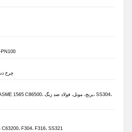
150Lb~600Lb یا
چرخ دند
C63200، F304، F316، SS321